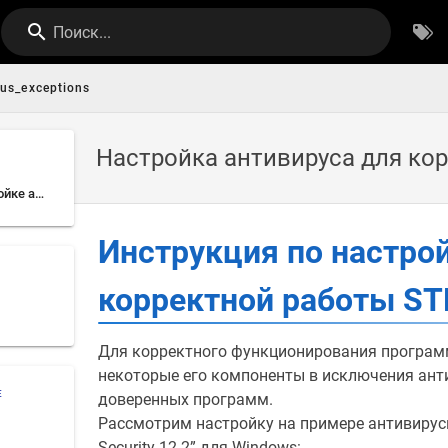
Поиск...
rus_exceptions
Настройка антивируса для кор
Инструкция по настройке антивируса для корректной работы STE Slicer
Инструкция по настро
корректной работы STE
Для корректного функционирования программ
некоторые его компоненты в исключения ант
Е
доверенных программ.
Рассмотрим настройку на примере антивирусн
Security 12.2” для Windows: