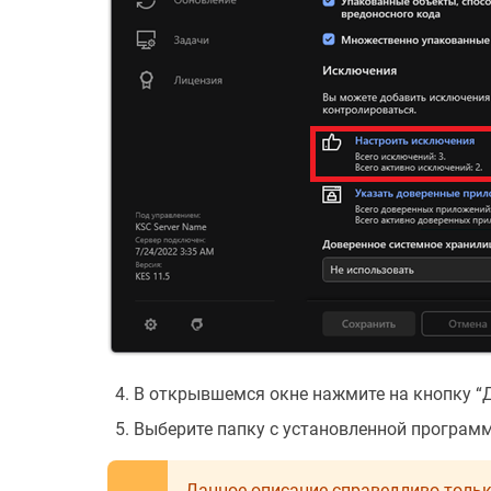
В открывшемся окне нажмите на кнопку “Д
Выберите папку с установленной программо
Данное описание справедливо тольк