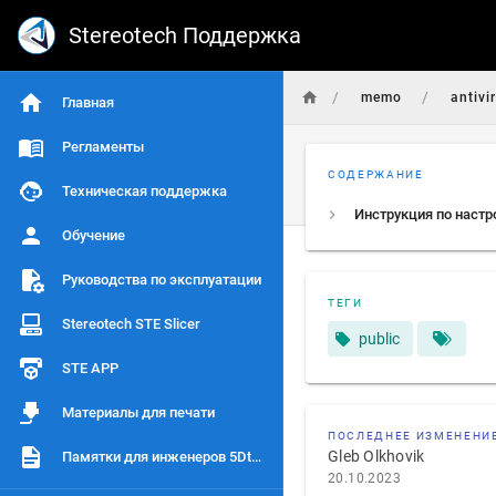
Stereotech Поддержка
/
/
memo
antivi
Главная
Регламенты
СОДЕРЖАНИЕ
Техническая поддержка
Обучение
Руководства по эксплуатации
ТЕГИ
Stereotech STE Slicer
public
STE APP
Материалы для печати
ПОСЛЕДНЕЕ ИЗМЕНЕНИ
Gleb Olkhovik
Памятки для инженеров 5Dtech
20.10.2023