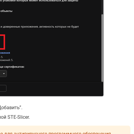
обавить”.
й STE-Slicer.
о для антивирусного программного обеспечения