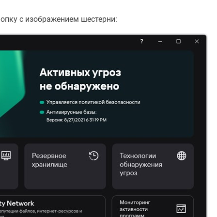
опку с изображением шестерни: